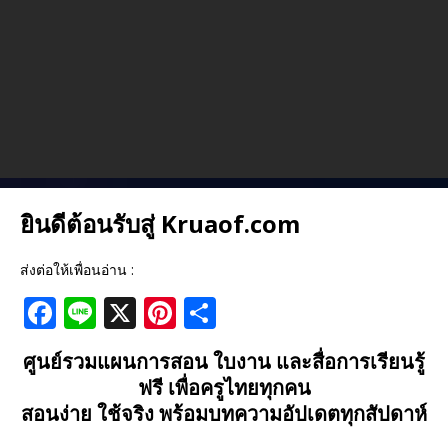
ยินดีต้อนรับสู่ Kruaof.com
ส่งต่อให้เพื่อนอ่าน :
F
Li
X
Pi
S
a
n
n
h
ศูนย์รวมแผนการสอน ใบงาน และสื่อการเรียนรู้
c
e
te
ar
ฟรี เพื่อครูไทยทุกคน
e
r
e
สอนง่าย ใช้จริง พร้อมบทความอัปเดตทุกสัปดาห์
b
e