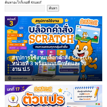
ค้นหาอะไรก็เจอที่ Kruaof
o
st
ค้นหา
o
k
สรุปการใช้งานบล็อกคำสั่ง Scratch
หน่วยที่ 3 พร้อมแบบฝึกหัดและใบ
งาน ป.5