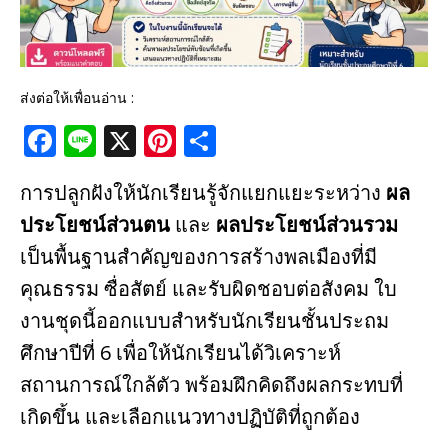
ส่งต่อให้เพื่อนอ่าน :
F
Li
X
Pi
S
a
n
n
h
การปลูกฝังให้นักเรียนรู้จักแยกแยะระหว่าง
ผล
c
e
te
ar
ประโยชน์ส่วนตน
และ
ผลประโยชน์ส่วนรวม
e
r
e
เป็นพื้นฐานสำคัญของการสร้างพลเมืองที่มี
b
e
คุณธรรม ซื่อสัตย์ และรับผิดชอบต่อสังคม ใบ
o
st
งานชุดนี้ออกแบบสำหรับนักเรียนชั้นประถม
o
ศึกษาปีที่ 6 เพื่อให้นักเรียนได้วิเคราะห์
k
สถานการณ์ใกล้ตัว พร้อมฝึกคิดถึงผลกระทบที่
เกิดขึ้น และเลือกแนวทางปฏิบัติที่ถูกต้อง