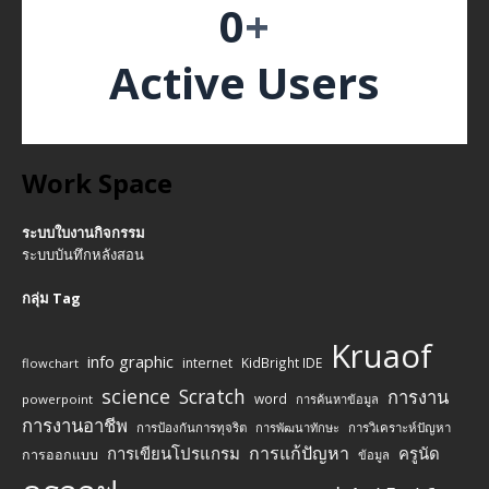
0
+
Active Users
Work Space
ระบบใบงานกิจกรรม
ระบบบันทึกหลังสอน
กลุ่ม Tag
Kruaof
info graphic
internet
KidBright IDE
flowchart
science
Scratch
การงาน
word
powerpoint
การค้นหาข้อมูล
การงานอาชีพ
การป้องกันการทุจริต
การพัฒนาทักษะ
การวิเคราะห์ปัญหา
การแก้ปัญหา
การเขียนโปรแกรม
ครูนัด
การออกแบบ
ข้อมูล