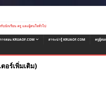
บนักเรียน ครู และผู้สนใจทั่วไป
่อการสอน KRUAOF.COM
สาระน่ารู้ KRUAOF.COM
ครูผู้
อร์เพิ่มเติม)