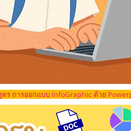
สูตร การออกแบบ InfoGraphic ด้วย Power