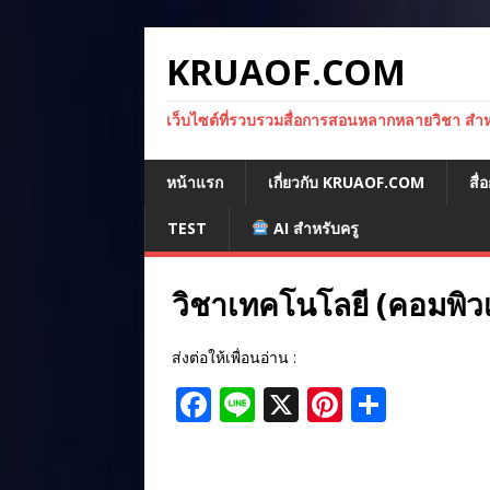
KRUAOF.COM
เว็บไซต์ที่รวบรวมสื่อการสอนหลากหลายวิชา สำหรั
หน้าแรก
เกี่ยวกับ KRUAOF.COM
สื
TEST
AI สำหรับครู
วิชาเทคโนโลยี (คอมพิวเต
ส่งต่อให้เพื่อนอ่าน :
F
Li
X
Pi
S
a
n
n
h
c
e
te
ar