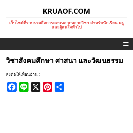
KRUAOF.COM
เว็บไซต์ที่รวบรวมสื่อการสอนหลากหลายวิชา สำหรับนักเรียน ครู
และผู้สนใจทั่วไป
วิชาสังคมศึกษา ศาสนา และวัฒนธรรม
ส่งต่อให้เพื่อนอ่าน :
F
Li
X
Pi
S
a
n
n
h
c
e
te
ar
e
r
e
b
e