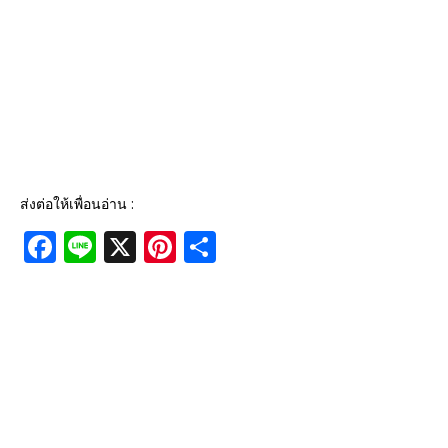
ส่งต่อให้เพื่อนอ่าน :
F
Li
X
Pi
S
a
n
n
h
c
e
te
ar
e
r
e
b
e
o
st
o