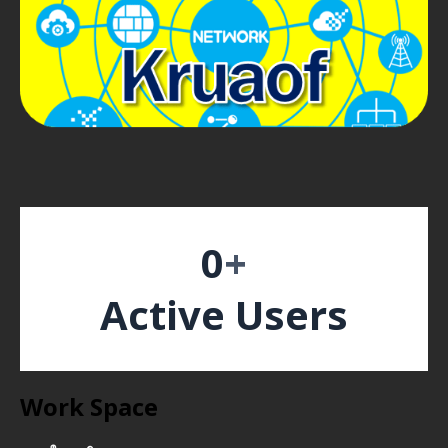
0
+
Active Users
Work Space