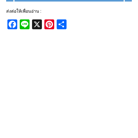
ส่งต่อให้เพื่อนอ่าน :
F
Li
X
Pi
S
a
n
n
h
c
e
te
ar
e
r
e
b
e
o
st
o
k