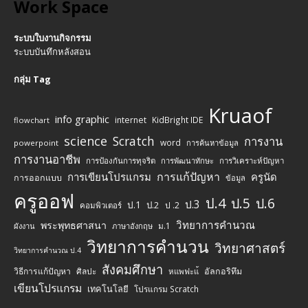
Work Space
ระบบใบงานกิจกรรม
ระบบบันทึกหลังสอน
กลุ่ม Tag
Kruaof
info graphic
internet
KidBright IDE
flowchart
science
Scratch
การงาน
word
powerpoint
การค้นหาข้อมูล
การงานอาชีพ
การป้องกันการทุจริต
การพัฒนาทักษะ
การวิเคราะห์ปัญหา
การแก้ปัญหา
การเขียนโปรแกรม
ครูนัด
การออกแบบ
ข้อมูล
ครูออฟ
ป.4
ป.5
ป.6
ป.3
ป.1
ป.2
ป .2
คอมพิวเตอร์
วิทยาการคำนวณ
พระพุทธศาสนา
ม.1
ผังงาน
ภาษาอังกฤษ
วิทยาการคำนวน
วิทยาศาสตร์
วิทยาการคำนวณ ป.4
สังคมศึกษา
วิธีการแก้ปัญหา
ศิลปะ
อัลกอริทึม
หแพฟะแ้
เขียนโปรแกรม
เทคโนโลยี
โปรแกรม Scratch