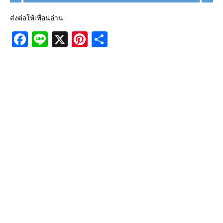
ส่งต่อให้เพื่อนอ่าน :
F
Li
X
Pi
S
a
n
n
h
c
e
te
ar
e
r
e
b
e
o
st
o
k