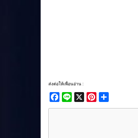
ส่งต่อให้เพื่อนอ่าน :
F
Li
X
Pi
S
a
n
n
h
c
e
te
ar
e
r
e
b
e