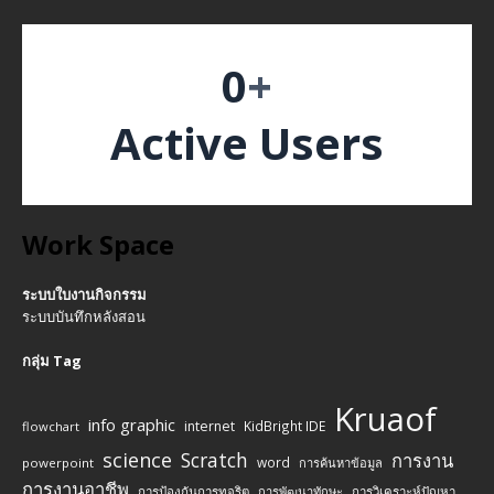
0
+
Active Users
Work Space
ระบบใบงานกิจกรรม
ระบบบันทึกหลังสอน
กลุ่ม Tag
Kruaof
info graphic
internet
KidBright IDE
flowchart
science
Scratch
การงาน
word
powerpoint
การค้นหาข้อมูล
การงานอาชีพ
การป้องกันการทุจริต
การพัฒนาทักษะ
การวิเคราะห์ปัญหา