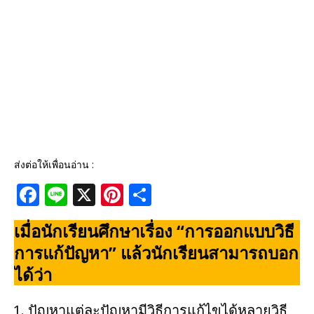
ส่งต่อให้เพื่อนอ่าน :
F
Li
X
Pi
S
a
n
n
h
เมื่อนักเรียนศึกษาเรื่อง “การออกแบบวิธี
c
e
te
ar
การแก้ปัญหา” แล้วนักเรียนสามารถบอก
e
r
e
ได้ว่า
b
e
o
st
ปัญหาแต่ละปัญหามีวิธีการแก้ไขได้หลายวิธี