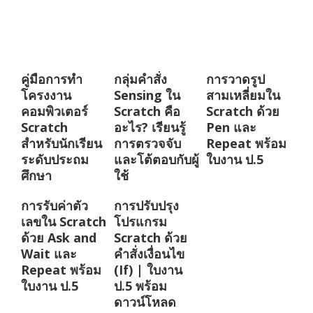
คู่มือการทำ
กลุ่มคำสั่ง
การวาดรูป
โครงงาน
Sensing ใน
สามเหลี่ยมใน
คอมพิวเตอร์
Scratch คือ
Scratch ด้วย
Scratch
อะไร? เรียนรู้
Pen และ
สำหรับนักเรียน
การตรวจจับ
Repeat พร้อม
ระดับประถม
และโต้ตอบกับผู้
ใบงาน ป.5
ศึกษา
ใช้
การรับค่าตัว
การปรับปรุง
เลขใน Scratch
โปรแกรม
ด้วย Ask and
Scratch ด้วย
Wait และ
คำสั่งเงื่อนไข
Repeat พร้อม
(If) | ใบงาน
ใบงาน ป.5
ป.5 พร้อม
ดาวน์โหลด