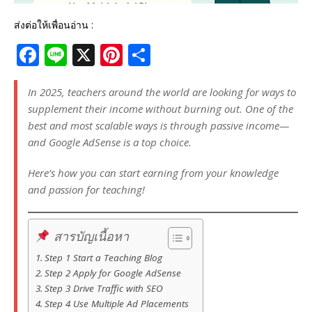
ส่งต่อให้เพื่อนอ่าน :
F
Li
X
Pi
S
a
n
n
h
c
e
te
ar
In 2025, teachers around the world are looking for ways to
supplement their income without burning out. One of the
e
r
e
best and most scalable ways is through passive income—
b
e
and Google AdSense is a top choice.
o
st
Here’s how you can start earning from your knowledge
o
and passion for teaching!
k
สารบัญเนื้อหา
Step 1 Start a Teaching Blog
Step 2 Apply for Google AdSense
Step 3 Drive Traffic with SEO
Step 4 Use Multiple Ad Placements