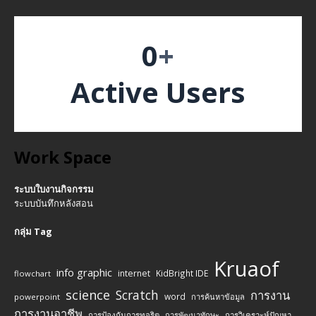
0
+
Active Users
Work Space
ระบบใบงานกิจกรรม
ระบบบันทึกหลังสอน
กลุ่ม Tag
Kruaof
info graphic
internet
KidBright IDE
flowchart
science
Scratch
การงาน
word
powerpoint
การค้นหาข้อมูล
การงานอาชีพ
การป้องกันการทุจริต
การพัฒนาทักษะ
การวิเคราะห์ปัญหา