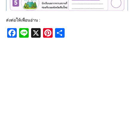
ส่งต่อให้เพื่อนอ่าน :
F
Li
X
Pi
S
a
n
n
h
c
e
te
ar
e
r
e
b
e
o
st
o
k