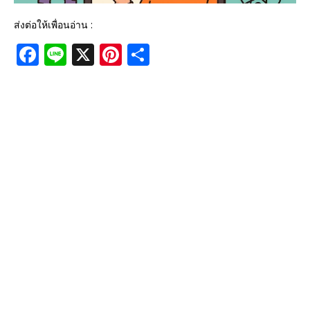
ส่งต่อให้เพื่อนอ่าน :
F
Li
X
Pi
S
a
n
n
h
c
e
te
ar
e
r
e
b
e
o
st
o
k