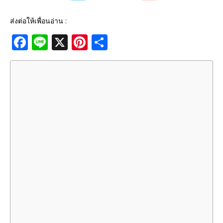
ส่งต่อให้เพื่อนอ่าน :
F
Li
X
Pi
S
a
n
n
h
c
e
te
ar
e
r
e
b
e
o
st
o
k