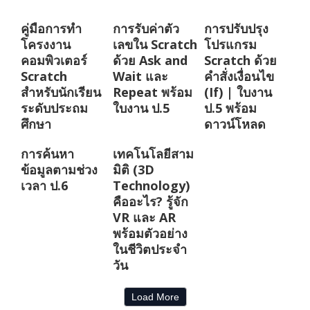
คู่มือการทำ
การรับค่าตัว
การปรับปรุง
โครงงาน
เลขใน Scratch
โปรแกรม
คอมพิวเตอร์
ด้วย Ask and
Scratch ด้วย
Scratch
Wait และ
คำสั่งเงื่อนไข
สำหรับนักเรียน
Repeat พร้อม
(If) | ใบงาน
ระดับประถม
ใบงาน ป.5
ป.5 พร้อม
ศึกษา
ดาวน์โหลด
การค้นหา
เทคโนโลยีสาม
ข้อมูลตามช่วง
มิติ (3D
เวลา ป.6
Technology)
คืออะไร? รู้จัก
VR และ AR
พร้อมตัวอย่าง
ในชีวิตประจำ
วัน
Load More