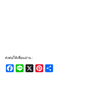
ส่งต่อให้เพื่อนอ่าน :
F
Li
X
Pi
S
a
n
n
h
c
e
te
ar
e
r
e
b
e
o
st