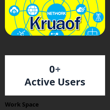
0
+
Active Users
Work Space