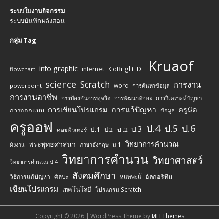
ระบบใบงานกิจกรรม
ระบบบันทึกหลังสอน
กลุ่ม Tag
Kruaof
info graphic
internet
KidBright IDE
flowchart
science
Scratch
การงาน
word
powerpoint
การค้นหาข้อมูล
การงานอาชีพ
การป้องกันการทุจริต
การพัฒนาทักษะ
การวิเคราะห์ปัญหา
การแก้ปัญหา
การเขียนโปรแกรม
ครูนัด
การออกแบบ
ข้อมูล
ครูออฟ
ป.4
ป.5
ป.6
ป.3
ป.1
ป.2
ป .2
คอมพิวเตอร์
วิทยาการคำนวณ
พระพุทธศาสนา
ม.1
ผังงาน
ภาษาอังกฤษ
วิทยาการคำนวน
วิทยาศาสตร์
วิทยาการคำนวณ ป.4
สังคมศึกษา
วิธีการแก้ปัญหา
ศิลปะ
อัลกอริทึม
หแพฟะแ้
เขียนโปรแกรม
เทคโนโลยี
โปรแกรม Scratch
Copyright © 2026 | WordPress Theme by
MH Themes