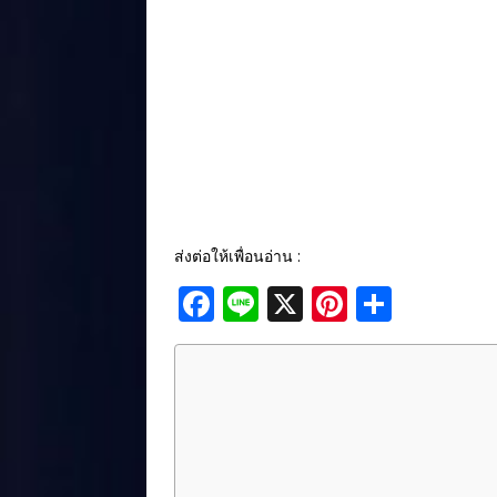
ส่งต่อให้เพื่อนอ่าน :
F
Li
X
Pi
S
a
n
n
h
c
e
te
ar
e
r
e
b
e
o
st