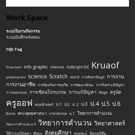
Work Space
ระบบใบงานกิจกรรม
ระบบบันทึกหลังสอน
กลุ่ม Tag
Kruaof
info graphic
internet
KidBright IDE
flowchart
science
Scratch
การงาน
word
powerpoint
การค้นหาข้อมูล
การงานอาชีพ
การป้องกันการทุจริต
การพัฒนาทักษะ
การวิเคราะห์ปัญหา
การแก้ปัญหา
การเขียนโปรแกรม
ครูนัด
การออกแบบ
ข้อมูล
ครูออฟ
ป.4
ป.5
ป.6
ป.3
ป.1
ป.2
ป .2
คอมพิวเตอร์
วิทยาการคำนวณ
พระพุทธศาสนา
ม.1
ผังงาน
ภาษาอังกฤษ
วิทยาการคำนวน
วิทยาศาสตร์
วิทยาการคำนวณ ป.4
สังคมศึกษา
วิธีการแก้ปัญหา
ศิลปะ
อัลกอริทึม
หแพฟะแ้