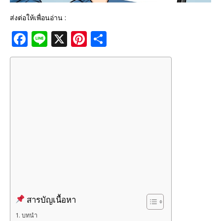
ส่งต่อให้เพื่อนอ่าน :
F
Li
X
Pi
S
a
n
n
h
c
e
te
ar
e
r
e
b
e
o
st
o
k
สารบัญเนื้อหา
บทนำ