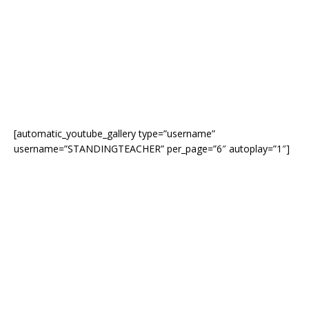
k
[automatic_youtube_gallery type=”username”
username=”STANDINGTEACHER” per_page=”6″ autoplay=”1″]