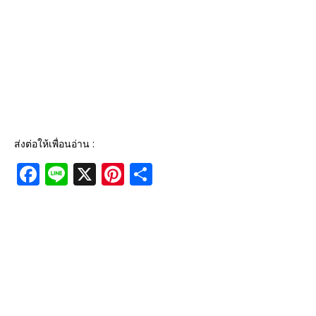
ส่งต่อให้เพื่อนอ่าน :
F
Li
X
Pi
S
a
n
n
h
c
e
te
ar
e
r
e
b
e
o
st
o