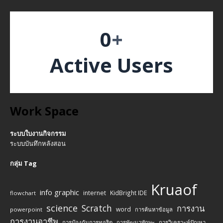
0
+
Active Users
Work Space
ระบบใบงานกิจกรรม
ระบบบันทึกหลังสอน
กลุ่ม Tag
Kruaof
info graphic
internet
KidBright IDE
flowchart
science
Scratch
การงาน
word
powerpoint
การค้นหาข้อมูล
การงานอาชีพ
การป้องกันการทุจริต
การพัฒนาทักษะ
การวิเคราะห์ปัญหา