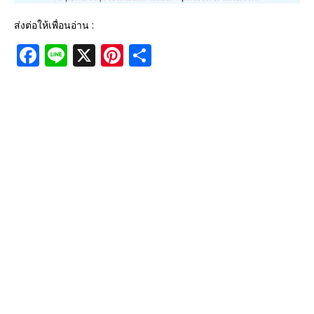
ส่งต่อให้เพื่อนอ่าน :
F
Li
X
Pi
S
a
n
n
h
c
e
te
ar
e
r
e
b
e
o
st
o
k