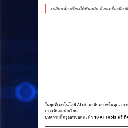
a
n
n
h
c
e
te
ar
เปลี่ยนห้องเรียนให้ทันสมัย ด้วยเครื่องมือ AI
e
r
e
b
e
o
st
o
k
ในยุคที่เทคโนโลยี AI เข้ามามีบทบาทในทุกวงการ
ประเมินผลนักเรียน
บทความนี้ครูออฟขอแนะนำ
10 AI Tools ฟรี ที