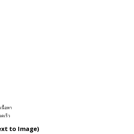
นื้อหา
วดเร็ว
ext to Image)