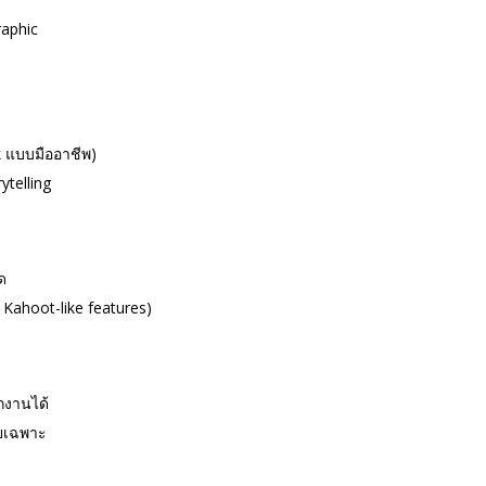
raphic
k แบบมืออาชีพ)
ytelling
ด
 Kahoot-like features)
กงานได้
ดยเฉพาะ