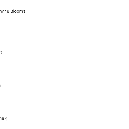
 คำถาม Bloom’s
าร
ี
่าย ๆ