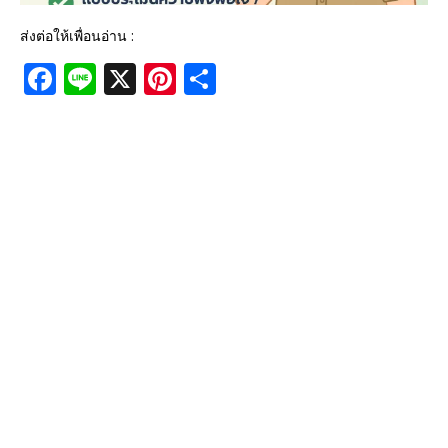
ส่งต่อให้เพื่อนอ่าน :
F
Li
X
Pi
S
a
n
n
h
c
e
te
ar
e
r
e
b
e
o
st
o
k