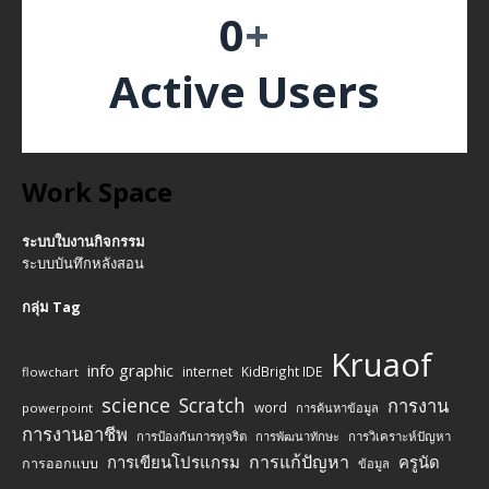
0
+
Active Users
Work Space
ระบบใบงานกิจกรรม
ระบบบันทึกหลังสอน
กลุ่ม Tag
Kruaof
info graphic
internet
KidBright IDE
flowchart
science
Scratch
การงาน
word
powerpoint
การค้นหาข้อมูล
การงานอาชีพ
การป้องกันการทุจริต
การพัฒนาทักษะ
การวิเคราะห์ปัญหา
การแก้ปัญหา
การเขียนโปรแกรม
ครูนัด
การออกแบบ
ข้อมูล