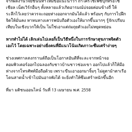
จากผลงานวิจัยชิ้นนี้ทำให้มีข้อแนะนำว่า ถ้าใครใช้เฟซบุ๊กหรือโซ
เชียล เน็ตเวิร์กอื่นๆ ทั้งหลายแล้วเกิดอารมณ์บ่จอยค่อนข้างถี่ ให้
ระลึกไว้เลยว่าควรจะถอยห่างออกจากมันได้แล้ว พร้อมๆ กับการไปฝึก
จิตให้มั่นคง หาหนทางเคารพนับถือตัวเองให้มากขึ้นมากๆ รู้จักเปรียบ
เทียบในเชิงบวกให้เป็น ไม่ใช่เอาแต่ถ่มถุยตัวเองไม่หยุดหย่อน
หากทำไม่ได้ เลิกเล่นไปเลยก็เป็นวิธีหนึ่งในการรักษาสุขภาพจิตตัว
เองไว้ โดยเฉพาะอย่างยิ่งคนที่มีแนวโน้มเกิดภาวะซึมเศร้าง่ายๆ
ช่วงเทศกาลสงกรานต์ถือเป็นโอกาสอันดีที่จะละจากหน้าจอ
คอมพิวเตอร์ออกไปฉลองกับชาวบ้านชาวช่องเขา ออกไปแล้วก็ให้มือ
ห่างจากโทรศัพท์มือถือด้วย เพราะขืนเอาออกมาจิ้มๆ ไม่ดูตาม้าตาเรือ
โดนสาดน้ำเข้าไปมันอาจพังได้ จะยิ่งทำให้ซึมเศร้าหนักขึ้นอีก
ที่มา มติชนออนไลน์ วันที่ 13 เมษายน พ.ศ. 2558