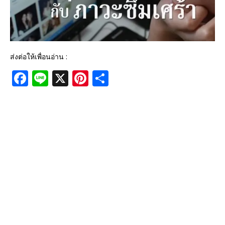
ส่งต่อให้เพื่อนอ่าน :
F
Li
X
Pi
S
a
n
n
h
c
e
te
ar
e
r
e
b
e
o
st
o
k