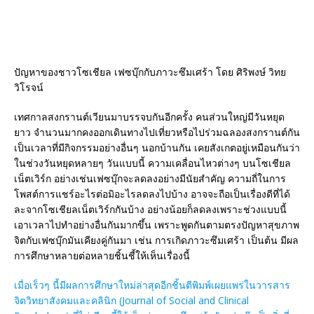
ปัญหาของชาวโซเชียล เฟซบุ๊กกับภาวะซึมเศร้า โดย ศิริพงษ์ วิทย
วิโรจน์
เทศกาลสงกรานต์เวียนมาบรรจบกันอีกครั้ง คนส่วนใหญ่มีวันหยุด
ยาว จำนวนมากคงออกเดินทางไปเที่ยวหรือไปร่วมฉลองสงกรานต์กัน
เป็นเวลาที่มีกิจกรรมอย่างอื่นๆ นอกบ้านกัน เคยสังเกตอยู่เหมือนกันว่า
ในช่วงวันหยุดหลายๆ วันแบบนี้ ความเคลื่อนไหวต่างๆ บนโซเชียล
เน็ตเวิร์ก อย่างเช่นเฟซบุ๊กจะลดลงอย่างมีนัยสำคัญ ความถี่ในการ
โพสต์การแชร์อะไรต่อมิอะไรลดลงไปบ้าง อาจจะถือเป็นเรื่องดีที่ได้
ละจากโซเชียลเน็ตเวิร์กกันบ้าง อย่างน้อยก็ลดลงเพราะช่วงแบบนี้
เอาเวลาไปทำอย่างอื่นกันมากขึ้น เพราะพูดกันตามตรงปัญหาสุขภาพ
จิตกับเฟซบุ๊กมันเคียงคู่กันมา เช่น การเกิดภาวะซึมเศร้า เป็นต้น มีผล
การศึกษาหลายต่อหลายชิ้นชี้ให้เห็นเรื่องนี้
เมื่อเร็วๆ นี้มีผลการศึกษาใหม่ล่าสุดอีกชิ้นตีพิมพ์เผยแพร่ในวารสาร
จิตวิทยาสังคมและคลินิก (Journal of Social and Clinical