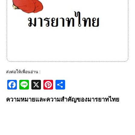
ส่งต่อให้เพื่อนอ่าน :
F
Li
X
Pi
S
a
n
n
h
ความหมายและความสำคัญของมารยาทไทย
c
e
te
ar
e
r
e
b
e
o
st