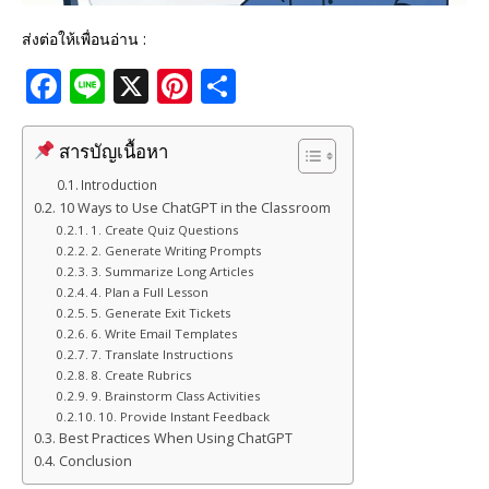
ส่งต่อให้เพื่อนอ่าน :
F
Li
X
Pi
S
a
n
n
h
c
e
te
ar
สารบัญเนื้อหา
e
r
e
Introduction
10 Ways to Use ChatGPT in the Classroom
b
e
1. Create Quiz Questions
o
st
2. Generate Writing Prompts
3. Summarize Long Articles
o
4. Plan a Full Lesson
5. Generate Exit Tickets
k
6. Write Email Templates
7. Translate Instructions
8. Create Rubrics
9. Brainstorm Class Activities
10. Provide Instant Feedback
Best Practices When Using ChatGPT
Conclusion