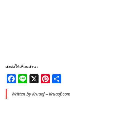
ส่งต่อให้เพื่อนอ่าน :
F
Li
X
Pi
S
a
n
n
h
c
e
te
ar
Written by Kruaof – Kruaof.com
e
r
e
b
e
o
st