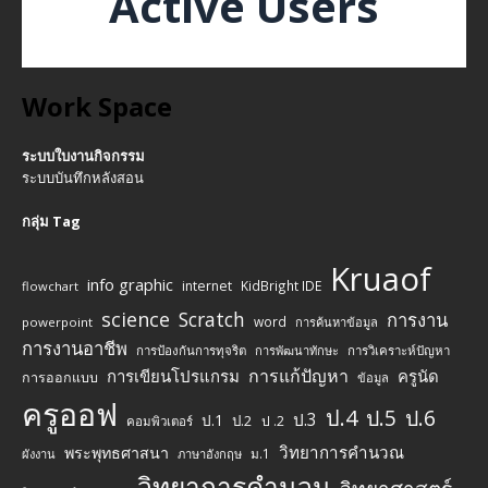
Active Users
Work Space
ระบบใบงานกิจกรรม
ระบบบันทึกหลังสอน
กลุ่ม Tag
Kruaof
info graphic
internet
KidBright IDE
flowchart
science
Scratch
การงาน
word
powerpoint
การค้นหาข้อมูล
การงานอาชีพ
การป้องกันการทุจริต
การพัฒนาทักษะ
การวิเคราะห์ปัญหา
การแก้ปัญหา
การเขียนโปรแกรม
ครูนัด
การออกแบบ
ข้อมูล
ครูออฟ
ป.4
ป.5
ป.6
ป.3
ป.1
ป.2
ป .2
คอมพิวเตอร์
วิทยาการคำนวณ
พระพุทธศาสนา
ม.1
ผังงาน
ภาษาอังกฤษ
วิทยาการคำนวน