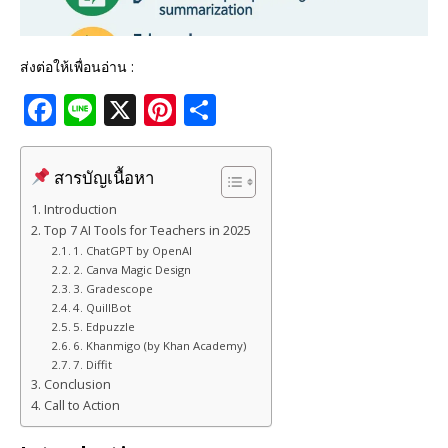
ส่งต่อให้เพื่อนอ่าน :
F
Li
X
Pi
S
a
n
n
h
c
e
te
ar
สารบัญเนื้อหา
e
r
e
Introduction
b
e
Top 7 AI Tools for Teachers in 2025
1. ChatGPT by OpenAI
o
st
2. Canva Magic Design
o
3. Gradescope
4. QuillBot
k
5. Edpuzzle
6. Khanmigo (by Khan Academy)
7. Diffit
Conclusion
Call to Action