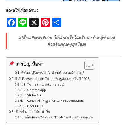
ส่งต่อให้เพื่อนอ่าน :
F
Li
X
Pi
S
a
n
n
h
c
e
te
ar
เปลี่ยน PowerPoint ให้น่าสนใจในพริบตา ด้วยผู้ช่วย AI
สำหรับคุณครูยุคใหม่!
e
r
e
b
e
สารบัญเนื้อหา
o
st
ทำไมครูถึงควรใช้ AI ช่วยสร้างงานนำเสนอ?
o
5 AI Presentation Tools ที่ครูต้องลองในปี 2025
k
1. Tome (https//tome.app)
2. Gamma.app
3. SlidesAI.io
4. Canva AI (Magic Write + Presentation)
5. Beautiful.ai
ตัวอย่างการใช้งานจริง
เคล็ดลับการใช้งาน AI Tools ให้ได้ประโยชน์สูงสุด