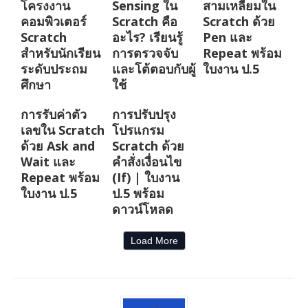
โครงงาน
Sensing ใน
สามเหลี่ยมใน
คอมพิวเตอร์
Scratch คือ
Scratch ด้วย
Scratch
อะไร? เรียนรู้
Pen และ
สำหรับนักเรียน
การตรวจจับ
Repeat พร้อม
ระดับประถม
และโต้ตอบกับผู้
ใบงาน ป.5
ศึกษา
ใช้
การรับค่าตัว
การปรับปรุง
เลขใน Scratch
โปรแกรม
ด้วย Ask and
Scratch ด้วย
Wait และ
คำสั่งเงื่อนไข
Repeat พร้อม
(If) | ใบงาน
ใบงาน ป.5
ป.5 พร้อม
ดาวน์โหลด
Load More