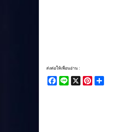
ส่งต่อให้เพื่อนอ่าน :
F
Li
X
Pi
S
a
n
n
h
c
e
te
ar
e
r
e
b
e
o
st