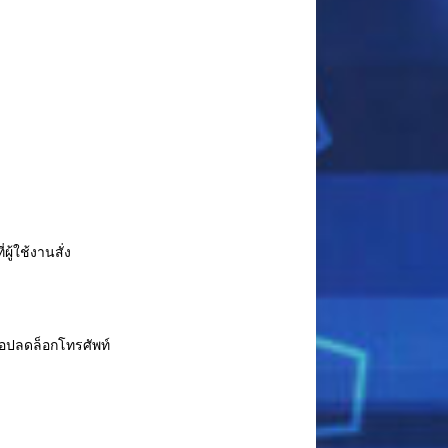
ู้ใช้งานสั่ง
ือปลดล็อกโทรศัพท์