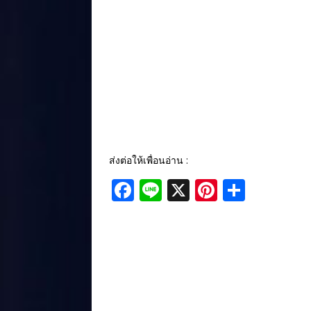
ส่งต่อให้เพื่อนอ่าน :
F
Li
X
Pi
S
a
n
n
h
c
e
te
ar
e
r
e
b
e
o
st