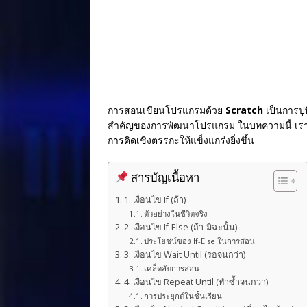
o
k
การสอนเขียนโปรแกรมด้วย
Scratch
เป็นการปู
สำคัญของการพัฒนาโปรแกรม ในบทความนี้ เราจะ
การคิดเชิงตรรกะให้แข็งแกร่งยิ่งขึ้น
สารบัญเนื้อหา
1. เงื่อนไข If (ถ้า)
ตัวอย่างในชีวิตจริง
2. เงื่อนไข If-Else (ถ้า-มิฉะนั้น)
ประโยชน์ของ If-Else ในการสอน
3. เงื่อนไข Wait Until (รอจนกว่า)
เคล็ดลับการสอน
4. เงื่อนไข Repeat Until (ทำซ้ำจนกว่า)
การประยุกต์ในชั้นเรียน