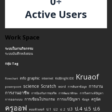
0
+
Active Users
Work Space
ระบบใบงานกิจกรรม
ระบบบันทึกหลังสอน
กลุ่ม Tag
Kruaof
info graphic
internet
KidBright IDE
flowchart
science
Scratch
การงาน
word
powerpoint
การค้นหาข้อมูล
การงานอาชีพ
การป้องกันการทุจริต
การพัฒนาทักษะ
การวิเคราะห์ปัญหา
การแก้ปัญหา
การเขียนโปรแกรม
ครูนัด
การออกแบบ
ข้อมูล
ครูออฟ
ป.4
ป.5
ป.6
ป.3
ป.1
ป.2
ป .2
คอมพิวเตอร์