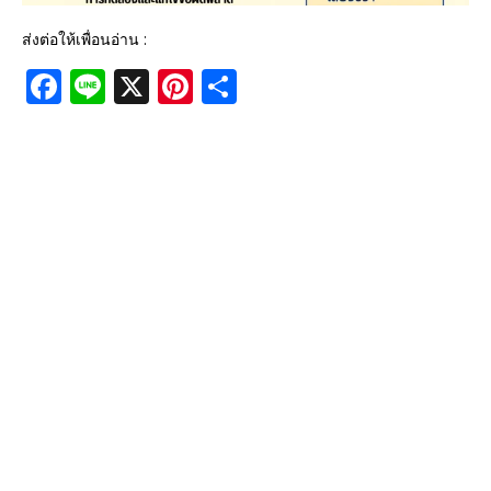
ส่งต่อให้เพื่อนอ่าน :
F
Li
X
Pi
S
a
n
n
h
c
e
te
ar
e
r
e
b
e
o
st
o
k