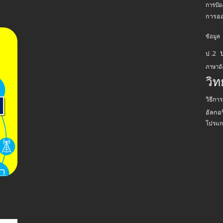
การป้อ
การอ
ข้อมูล
ป .2
ภาษาอ
วิ
วิธีกา
อัลกอร
โปรแก