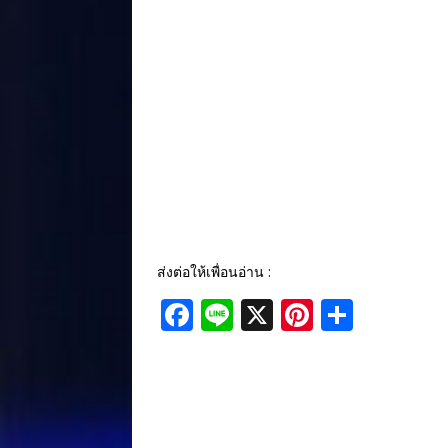
ส่งต่อให้เพื่อนอ่าน :
F
Li
X
Pi
S
a
n
n
h
c
e
te
ar
e
r
e
b
e