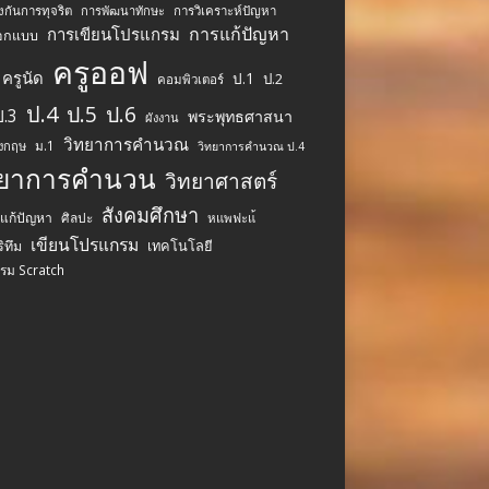
งกันการทุจริต
การพัฒนาทักษะ
การวิเคราะห์ปัญหา
การแก้ปัญหา
การเขียนโปรแกรม
อกแบบ
ครูออฟ
ครูนัด
ป.1
ป.2
คอมพิวเตอร์
ป.4
ป.5
ป.6
ป.3
พระพุทธศาสนา
ผังงาน
วิทยาการคำนวณ
ม.1
ังกฤษ
วิทยาการคำนวณ ป.4
ทยาการคำนวน
วิทยาศาสตร์
สังคมศึกษา
รแก้ปัญหา
ศิลปะ
หแพฟะแ้
เขียนโปรแกรม
เทคโนโลยี
ิทึม
รม Scratch