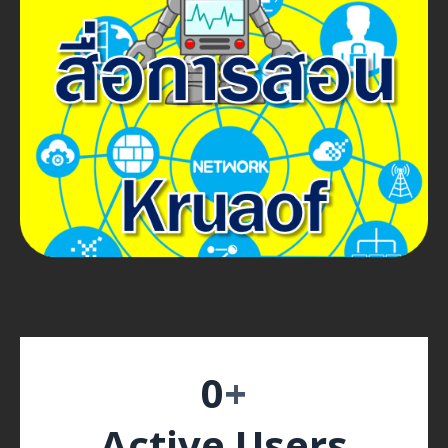
0
+
Active Users