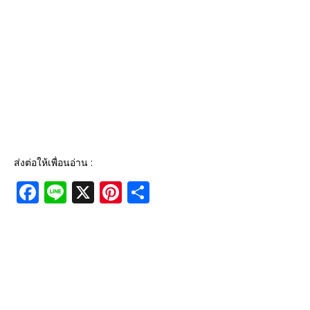
ส่งต่อให้เพื่อนอ่าน :
F
Li
X
Pi
S
a
n
n
h
c
e
te
ar
e
r
e
b
e
o
st