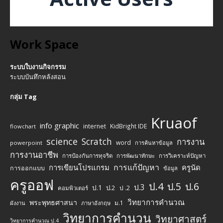
Work Space
ระบบใบงานกิจกรรม
ระบบบันทึกหลังสอน
กลุ่ม Tag
Kruaof
info graphic
internet
KidBright IDE
flowchart
science
Scratch
การงาน
word
powerpoint
การค้นหาข้อมูล
การงานอาชีพ
การป้องกันการทุจริต
การพัฒนาทักษะ
การวิเคราะห์ปัญหา
การแก้ปัญหา
การเขียนโปรแกรม
ครูนัด
การออกแบบ
ข้อมูล
ครูออฟ
ป.4
ป.5
ป.6
ป.3
ป.1
ป.2
ป .2
คอมพิวเตอร์
วิทยาการคำนวณ
พระพุทธศาสนา
ม.1
ผังงาน
ภาษาอังกฤษ
วิทยาการคำนวน
วิทยาศาสตร์
วิทยาการคำนวณ ป.4