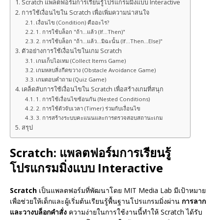
Scratch แพลตฟอร์มการเรียนรู้โปรแกรมมิ่งแบบ Interactive
การใช้เงื่อนไขใน Scratch เพื่อเพิ่มความน่าสนใจ
เงื่อนไข (Condition) คืออะไร?
1. การใช้บล็อก "ถ้า...แล้ว (If...Then)"
2. การใช้บล็อก "ถ้า...แล้ว...มิฉะนั้น (If...Then...Else)"
ตัวอย่างการใช้เงื่อนไขในเกม Scratch
เกมเก็บไอเทม (Collect Items Game)
เกมหลบสิ่งกีดขวาง (Obstacle Avoidance Game)
เกมตอบคำถาม (Quiz Game)
เคล็ดลับการใช้เงื่อนไขใน Scratch เพื่อสร้างเกมที่สนุก
1. การใช้เงื่อนไขซ้อนกัน (Nested Conditions)
2. การใช้ตัวจับเวลา (Timer) ร่วมกับเงื่อนไข
3. การสร้างระบบคะแนนและการตรวจสอบสถานะเกม
สรุป
Scratch: แพลตฟอร์มการเรียนรู้
โปรแกรมมิ่งแบบ Interactive
Scratch
เป็นแพลตฟอร์มที่พัฒนาโดย MIT Media Lab มีเป้าหมาย
เพื่อช่วยให้เด็กและผู้เริ่มต้นเรียนรู้พื้นฐานโปรแกรมมิ่งผ่าน
การลาก
และวางบล็อกคำสั่ง
ความง่ายในการใช้งานนี้ทำให้ Scratch ได้รับ