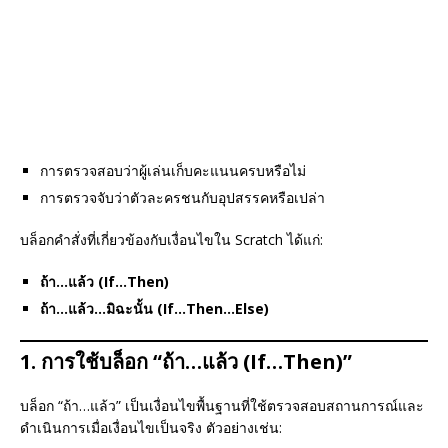
การตรวจสอบว่าผู้เล่นเก็บคะแนนครบหรือไม่
การตรวจจับว่าตัวละครชนกับอุปสรรคหรือเปล่า
บล็อกคำสั่งที่เกี่ยวข้องกับเงื่อนไขใน Scratch ได้แก่:
ถ้า…แล้ว (If…Then)
ถ้า…แล้ว…มิฉะนั้น (If…Then…Else)
1. การใช้บล็อก “ถ้า…แล้ว (If…Then)”
บล็อก “ถ้า…แล้ว” เป็นเงื่อนไขพื้นฐานที่ใช้ตรวจสอบสถานการณ์และ
ดำเนินการเมื่อเงื่อนไขเป็นจริง ตัวอย่างเช่น: