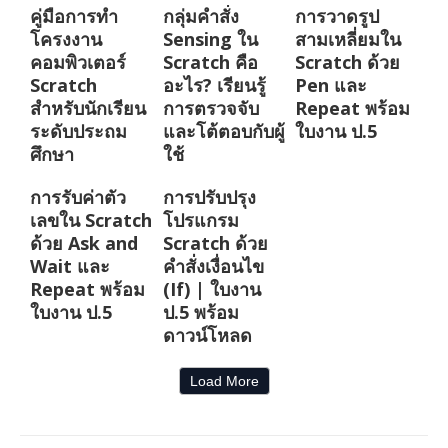
คู่มือการทำ
กลุ่มคำสั่ง
การวาดรูป
โครงงาน
Sensing ใน
สามเหลี่ยมใน
คอมพิวเตอร์
Scratch คือ
Scratch ด้วย
Scratch
อะไร? เรียนรู้
Pen และ
สำหรับนักเรียน
การตรวจจับ
Repeat พร้อม
ระดับประถม
และโต้ตอบกับผู้
ใบงาน ป.5
ศึกษา
ใช้
การรับค่าตัว
การปรับปรุง
เลขใน Scratch
โปรแกรม
ด้วย Ask and
Scratch ด้วย
Wait และ
คำสั่งเงื่อนไข
Repeat พร้อม
(If) | ใบงาน
ใบงาน ป.5
ป.5 พร้อม
ดาวน์โหลด
Load More