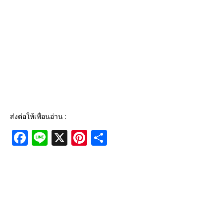
ส่งต่อให้เพื่อนอ่าน :
F
Li
X
Pi
S
a
n
n
h
c
e
te
ar
e
r
e
b
e
o
st