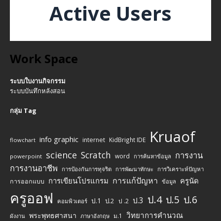
Active Users
Work Space
ระบบใบงานกิจกรรม
ระบบบันทึกหลังสอน
กลุ่ม Tag
Kruaof
info graphic
internet
KidBright IDE
flowchart
science
Scratch
การงาน
word
powerpoint
การค้นหาข้อมูล
การงานอาชีพ
การป้องกันการทุจริต
การพัฒนาทักษะ
การวิเคราะห์ปัญหา
การแก้ปัญหา
การเขียนโปรแกรม
ครูนัด
การออกแบบ
ข้อมูล
ครูออฟ
ป.4
ป.5
ป.6
ป.3
ป.1
ป.2
ป .2
คอมพิวเตอร์
วิทยาการคำนวณ
พระพุทธศาสนา
ม.1
ผังงาน
ภาษาอังกฤษ