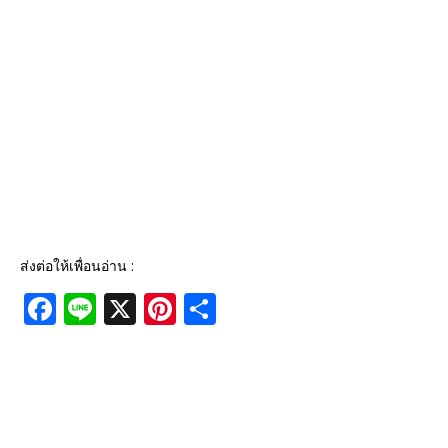
ส่งต่อให้เพื่อนอ่าน :
F
Li
X
Pi
S
a
n
n
h
c
e
te
ar
e
r
e
b
e