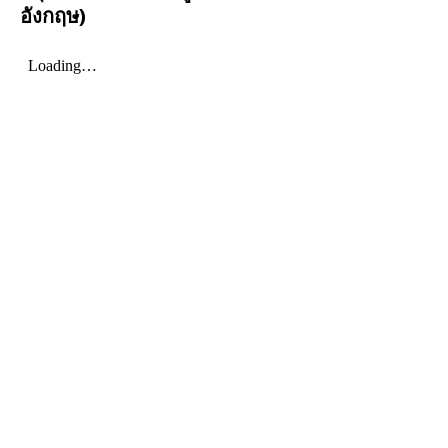
อังกฤษ)