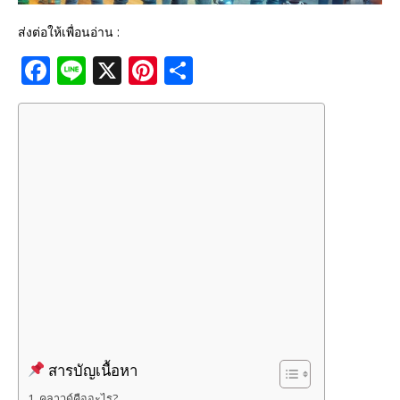
ส่งต่อให้เพื่อนอ่าน :
F
Li
X
Pi
S
a
n
n
h
c
e
te
ar
e
r
e
b
e
o
st
o
k
สารบัญเนื้อหา
คลาวด์คืออะไร?