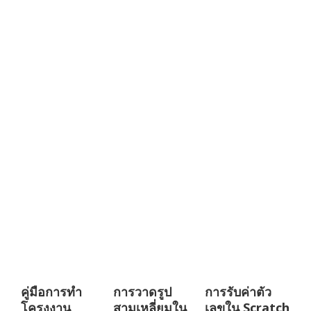
คู่มือการทำ
การวาดรูป
การรับค่าตัว
โครงงาน
สามเหลี่ยมใน
เลขใน Scratch