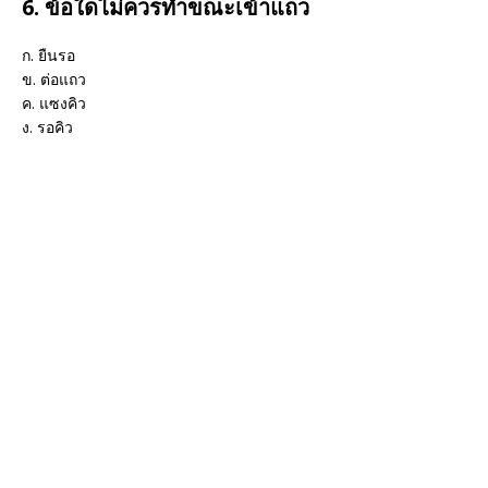
6. ข้อใดไม่ควรทำขณะเข้าแถว
ก. ยืนรอ
ข. ต่อแถว
ค. แซงคิว
ง. รอคิว