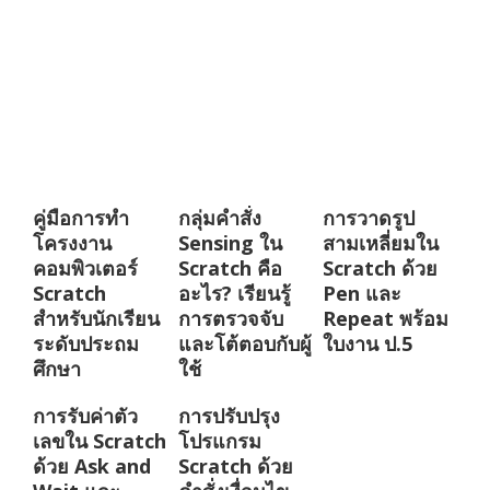
คู่มือการทำ
กลุ่มคำสั่ง
การวาดรูป
โครงงาน
Sensing ใน
สามเหลี่ยมใน
คอมพิวเตอร์
Scratch คือ
Scratch ด้วย
Scratch
อะไร? เรียนรู้
Pen และ
สำหรับนักเรียน
การตรวจจับ
Repeat พร้อม
ระดับประถม
และโต้ตอบกับผู้
ใบงาน ป.5
ศึกษา
ใช้
การรับค่าตัว
การปรับปรุง
เลขใน Scratch
โปรแกรม
ด้วย Ask and
Scratch ด้วย