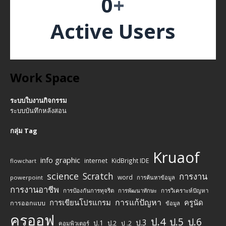
0
+
Active Users
Work Space
ระบบใบงานกิจกรรม
ระบบบันทึกหลังสอน
กลุ่ม Tag
Kruaof
info graphic
internet
KidBright IDE
flowchart
science
Scratch
การงาน
word
powerpoint
การค้นหาข้อมูล
การงานอาชีพ
การป้องกันการทุจริต
การพัฒนาทักษะ
การวิเคราะห์ปัญหา
การแก้ปัญหา
การเขียนโปรแกรม
ครูนัด
การออกแบบ
ข้อมูล
ครูออฟ
ป.4
ป.5
ป.6
ป.3
ป.1
ป.2
ป .2
คอมพิวเตอร์