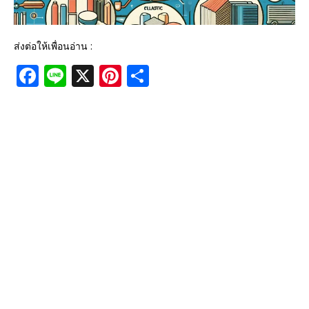
ส่งต่อให้เพื่อนอ่าน :
F
Li
X
Pi
S
a
n
n
h
c
e
te
ar
e
r
e
b
e
o
st
o
k