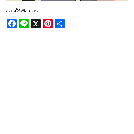
ส่งต่อให้เพื่อนอ่าน :
F
Li
X
Pi
S
a
n
n
h
c
e
te
ar
e
r
e
b
e
o
st
o
k