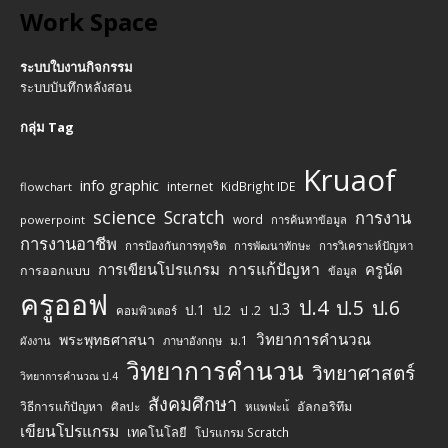
Work Space
ระบบใบงานกิจกรรม
ระบบบันทึกหลังสอน
กลุ่ม Tag
Kruaof
info graphic
internet
KidBright IDE
flowchart
science
Scratch
การงาน
word
powerpoint
การค้นหาข้อมูล
การงานอาชีพ
การป้องกันการทุจริต
การพัฒนาทักษะ
การวิเคราะห์ปัญหา
การแก้ปัญหา
การเขียนโปรแกรม
ครูนัด
การออกแบบ
ข้อมูล
ครูออฟ
ป.4
ป.5
ป.6
ป.3
ป.1
ป.2
ป .2
คอมพิวเตอร์
วิทยาการคำนวณ
พระพุทธศาสนา
ม.1
ผังงาน
ภาษาอังกฤษ
วิทยาการคำนวน
วิทยาศาสตร์
วิทยาการคำนวณ ป.4
สังคมศึกษา
วิธีการแก้ปัญหา
ศิลปะ
อัลกอริทึม
หแพฟะแ้
เขียนโปรแกรม
เทคโนโลยี
โปรแกรม Scratch