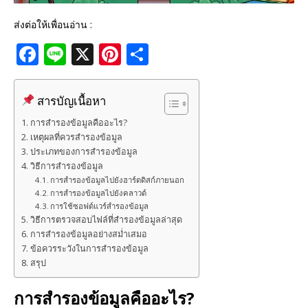
ส่งต่อให้เพื่อนอ่าน :
F
Li
X
Pi
S
a
n
n
h
c
e
te
ar
สารบัญเนื้อหา
e
r
e
การสำรองข้อมูลคืออะไร?
b
e
เหตุผลที่ควรสำรองข้อมูล
ประเภทของการสำรองข้อมูล
o
st
วิธีการสำรองข้อมูล
o
การสำรองข้อมูลไปยังฮาร์ดดิสก์ภายนอก
การสำรองข้อมูลไปยังคลาวด์
k
การใช้ซอฟต์แวร์สำรองข้อมูล
วิธีการตรวจสอบไฟล์ที่สำรองข้อมูลล่าสุด
การสำรองข้อมูลอย่างสม่ำเสมอ
ข้อควรระวังในการสำรองข้อมูล
สรุป
การสำรองข้อมูลคืออะไร?