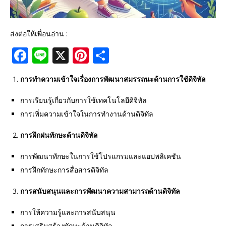
ส่งต่อให้เพื่อนอ่าน :
F
Li
X
Pi
S
a
n
n
h
การทำความเข้าใจเรื่องการพัฒนาสมรรถนะด้านการใช้ดิจิทัล
c
e
te
ar
e
r
e
การเรียนรู้เกี่ยวกับการใช้เทคโนโลยีดิจิทัล
การเพิ่มความเข้าใจในการทำงานด้านดิจิทัล
b
e
o
st
การฝึกฝนทักษะด้านดิจิทัล
o
การพัฒนาทักษะในการใช้โปรแกรมและแอปพลิเคชัน
k
การฝึกทักษะการสื่อสารดิจิทัล
การสนับสนุนและการพัฒนาความสามารถด้านดิจิทัล
การให้ความรู้และการสนับสนุน
การเสริมสร้างทักษะด้านดิจิทัล