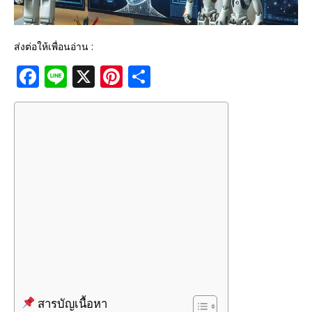
ส่งต่อให้เพื่อนอ่าน :
F
Li
X
Pi
S
a
n
n
h
c
e
te
ar
e
r
e
b
e
o
st
o
k
สารบัญเนื้อหา