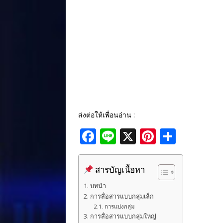
ส่งต่อให้เพื่อนอ่าน :
F
Li
X
Pi
S
a
n
n
h
c
e
te
ar
สารบัญเนื้อหา
e
r
e
บทนำ
b
e
การสื่อสารแบบกลุ่มเล็ก
การแบ่งกลุ่ม
o
st
การสื่อสารแบบกลุ่มใหญ่