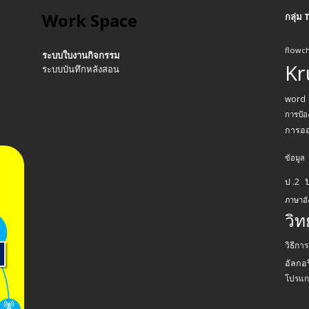
Work Space
กลุ่ม
flowch
ระบบใบงานกิจกรรม
Kr
ระบบบันทึกหลังสอน
word
การป้อ
การอ
ข้อมูล
ป .2
ภาษาอ
วิ
วิธีกา
อัลกอร
โปรแก