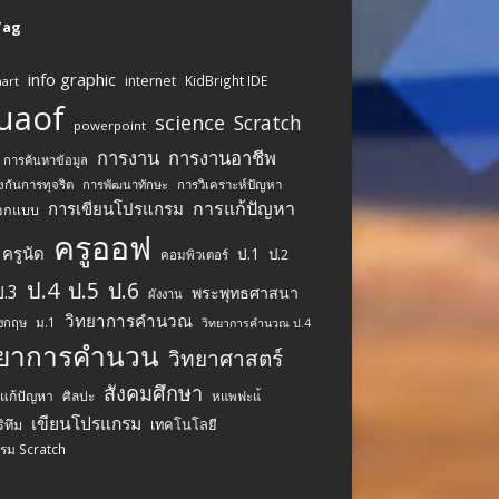
 Tag
info graphic
internet
KidBright IDE
art
uaof
science
Scratch
powerpoint
การงาน
การงานอาชีพ
การค้นหาข้อมูล
งกันการทุจริต
การพัฒนาทักษะ
การวิเคราะห์ปัญหา
การแก้ปัญหา
การเขียนโปรแกรม
อกแบบ
ครูออฟ
ครูนัด
ป.1
ป.2
คอมพิวเตอร์
ป.4
ป.5
ป.6
ป.3
พระพุทธศาสนา
ผังงาน
วิทยาการคำนวณ
ม.1
ังกฤษ
วิทยาการคำนวณ ป.4
ทยาการคำนวน
วิทยาศาสตร์
สังคมศึกษา
รแก้ปัญหา
ศิลปะ
หแพฟะแ้
เขียนโปรแกรม
เทคโนโลยี
ิทึม
รม Scratch