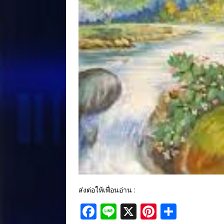
ส่งต่อให้เพื่อนอ่าน :
F
Li
X
Pi
S