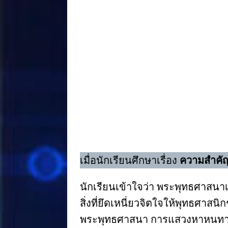
a
n
n
h
c
e
te
ar
e
r
e
b
e
o
st
o
k
เมื่อนักเรียนศึกษาเรื่อง
ความสำคัญ
นักเรียนเข้าใจว่า พระพุทธศาสนา
สิ่งที่ยึดเหนี่ยวจิตใจให้พุทธศ
พระพุทธศาสนา การแสวงหาหนทางแห