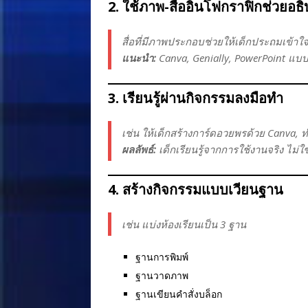
2. ใช้ภาพ-สื่ออินโฟกราฟิกช่วยอธ
สื่อที่มีภาพประกอบช่วยให้เด็กประถมเข้าใจไ
แนะนำ:
Canva, Genially, PowerPoint แบ
3. เรียนรู้ผ่านกิจกรรมลงมือทำ
เช่น ให้เด็กสร้างการ์ดอวยพรด้วย Canva,
ผลลัพธ์:
เด็กเรียนรู้จากการใช้งานจริง ไม่ใ
4. สร้างกิจกรรมแบบเวียนฐาน
เช่น แบ่งห้องเรียนเป็น 3 ฐาน
ฐานการพิมพ์
ฐานวาดภาพ
ฐานเขียนคำสั่งบล็อก