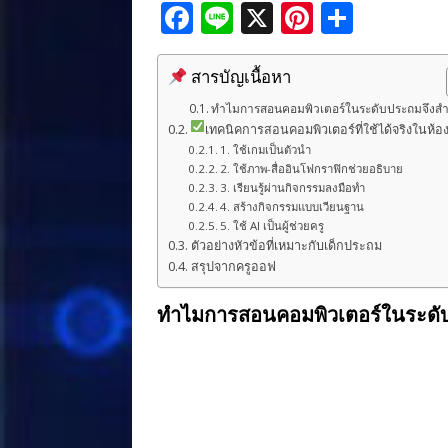
F
Li
X
Pi
S
a
n
n
h
c
e
te
ar
สารบัญเนื้อหา
e
r
e
ทำไมการสอนคอมพิวเตอร์ในระดับประถมจึงสำ
เทคนิคการสอนคอมพิวเตอร์ที่ใช้ได้จริงในห้อง
b
e
1. ใช้เกมเป็นตัวนำ
o
st
2. ใช้ภาพ-สื่ออินโฟกราฟิกช่วยอธิบาย
3. เรียนรู้ผ่านกิจกรรมลงมือทำ
o
4. สร้างกิจกรรมแบบเวียนฐาน
5. ใช้ AI เป็นผู้ช่วยครู
k
ตัวอย่างหัวข้อที่เหมาะกับเด็กประถม
สรุปจากครูออฟ
ทำไมการสอนคอมพิวเตอร์ในระดั