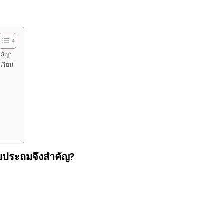
คัญ?
เรียน
บประถมจึงสำคัญ?