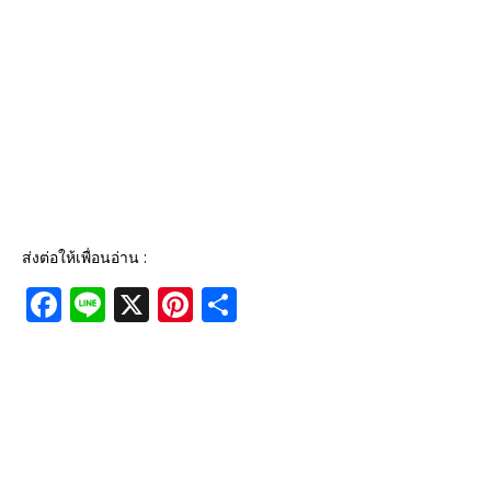
ส่งต่อให้เพื่อนอ่าน :
F
Li
X
Pi
S
a
n
n
h
c
e
te
ar
e
r
e
b
e
o
st