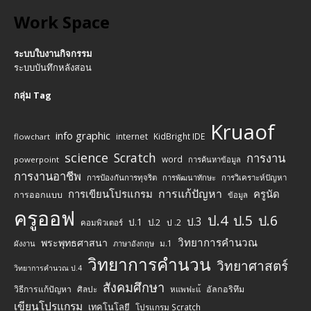
Work Space
ระบบใบงานกิจกรรม
ระบบบันทึกหลังสอน
กลุ่ม Tag
Kruaof
info graphic
internet
KidBright IDE
flowchart
science
Scratch
การงาน
word
powerpoint
การค้นหาข้อมูล
การงานอาชีพ
การป้องกันการทุจริต
การพัฒนาทักษะ
การวิเคราะห์ปัญหา
การแก้ปัญหา
การเขียนโปรแกรม
ครูนัด
การออกแบบ
ข้อมูล
ครูออฟ
ป.4
ป.5
ป.6
ป.3
ป.1
ป.2
ป .2
คอมพิวเตอร์
วิทยาการคำนวณ
พระพุทธศาสนา
ม.1
ผังงาน
ภาษาอังกฤษ
วิทยาการคำนวน
วิทยาศาสตร์
วิทยาการคำนวณ ป.4
สังคมศึกษา
วิธีการแก้ปัญหา
ศิลปะ
อัลกอริทึม
หแพฟะแ้
เขียนโปรแกรม
เทคโนโลยี
โปรแกรม Scratch