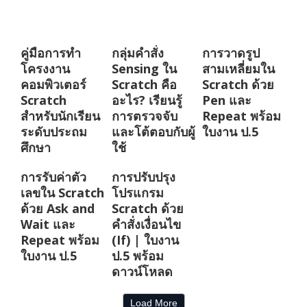
คู่มือการทำ
กลุ่มคำสั่ง
การวาดรูป
โครงงาน
Sensing ใน
สามเหลี่ยมใน
คอมพิวเตอร์
Scratch คือ
Scratch ด้วย
Scratch
อะไร? เรียนรู้
Pen และ
สำหรับนักเรียน
การตรวจจับ
Repeat พร้อม
ระดับประถม
และโต้ตอบกับผู้
ใบงาน ป.5
ศึกษา
ใช้
การรับค่าตัว
การปรับปรุง
เลขใน Scratch
โปรแกรม
ด้วย Ask and
Scratch ด้วย
Wait และ
คำสั่งเงื่อนไข
Repeat พร้อม
(If) | ใบงาน
ใบงาน ป.5
ป.5 พร้อม
ดาวน์โหลด
Load More