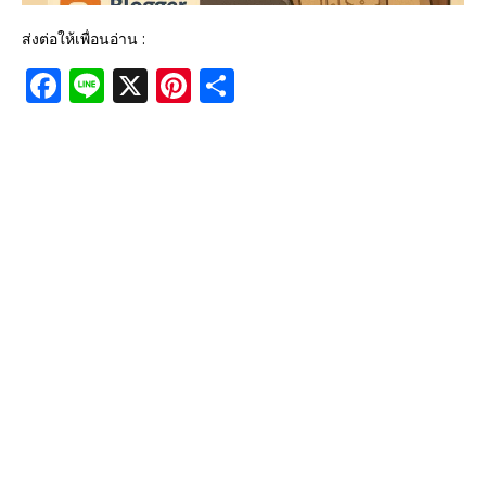
ส่งต่อให้เพื่อนอ่าน :
F
Li
X
Pi
S
a
n
n
h
c
e
te
ar
e
r
e
b
e
o
st
o
k