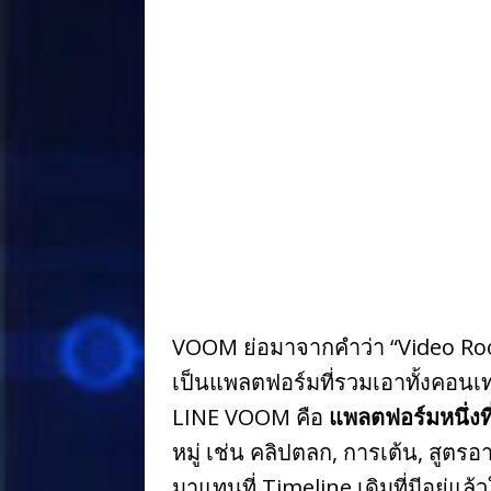
a
n
n
h
c
e
te
ar
e
r
e
b
e
o
st
o
k
VOOM ย่อมาจากคำว่า “Video Room
เป็นแพลตฟอร์มที่รวมเอาทั้งคอนเทน
LINE VOOM คือ
แพลตฟอร์มหนึ่งที
หมู่ เช่น คลิปตลก, การเต้น, สูต
มาแทนที่ Timeline เดิมที่มีอยู่แล