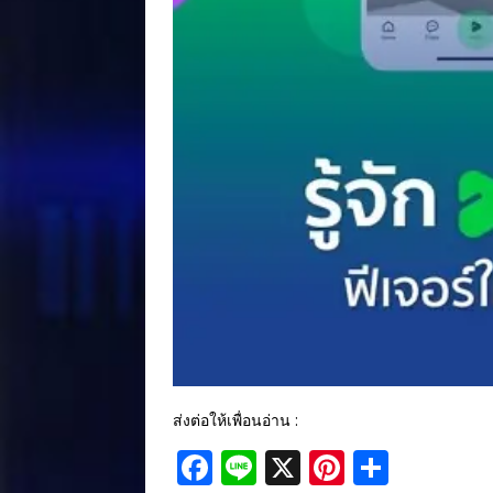
ส่งต่อให้เพื่อนอ่าน :
F
Li
X
Pi
S