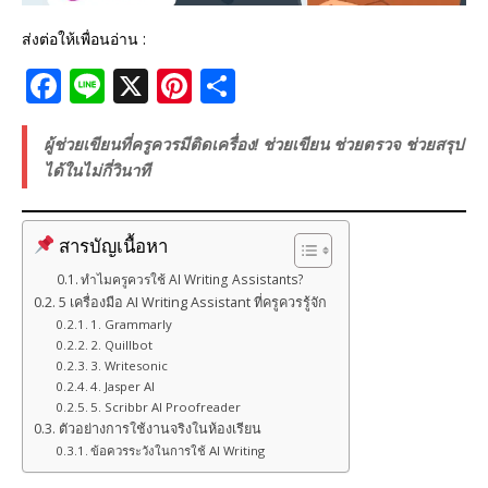
ส่งต่อให้เพื่อนอ่าน :
F
Li
X
Pi
S
a
n
n
h
c
e
te
ar
ผู้ช่วยเขียนที่ครูควรมีติดเครื่อง! ช่วยเขียน ช่วยตรวจ ช่วยสรุป
ได้ในไม่กี่วินาที
e
r
e
b
e
สารบัญเนื้อหา
o
st
ทำไมครูควรใช้ AI Writing Assistants?
o
5 เครื่องมือ AI Writing Assistant ที่ครูควรรู้จัก
k
1. Grammarly
2. Quillbot
3. Writesonic
4. Jasper AI
5. Scribbr AI Proofreader
ตัวอย่างการใช้งานจริงในห้องเรียน
ข้อควรระวังในการใช้ AI Writing